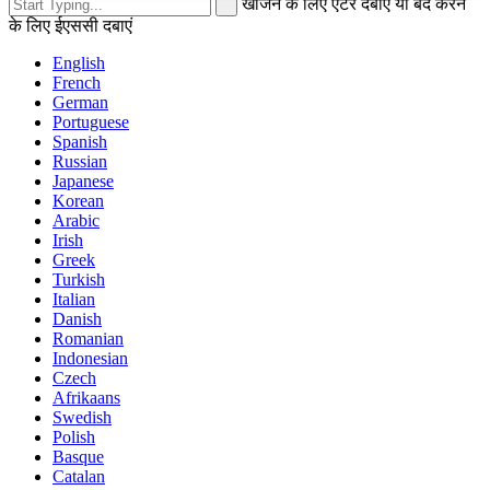
खोजने के लिए एंटर दबाएं या बंद करने
के लिए ईएससी दबाएं
English
French
German
Portuguese
Spanish
Russian
Japanese
Korean
Arabic
Irish
Greek
Turkish
Italian
Danish
Romanian
Indonesian
Czech
Afrikaans
Swedish
Polish
Basque
Catalan