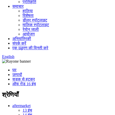
प्रतिकृति
समाचार
हालिया
विशेषता
डीलर स्पॉटलाइट
मालिक स्पॉटलाइट
रेयोन जाली
आयोजन
अभियांत्रिकी
संपर्क करें
एक उद्धरण की विनती करे
English
घर
उत्पादों
सड़क से हटकर
ऑफ रोड 16 इंच
श्रेणियाँ
aftermarket
13 इंच
14 इंच