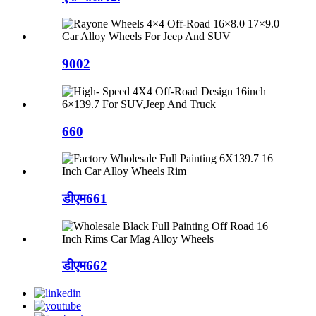
9002
660
डीएम661
डीएम662