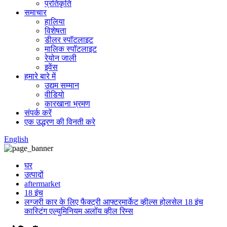
प्रतिकृति
समाचार
हालिया
विशेषता
डीलर स्पॉटलाइट
मालिक स्पॉटलाइट
रेयोन जाली
इवेंस
हमारे बारे में
उद्यम सम्मान
वीडियो
कारखाना भ्रमण
संपर्क करें
एक उद्धरण की विनती करे
English
घर
उत्पादों
aftermarket
18 इंच
लग्जरी कार के लिए फैक्ट्री आफ्टरमार्केट व्हील्स होलसेल 18 इंच
कास्टिंग एल्युमिनियम अलॉय व्हील रिम्स