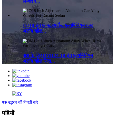
डिजाइन...
17/18 इंच आफ्टरमार्केट एल्युमिनियम कार
अलॉय व्हील...
पास के लिए DM124 18 इंच एल्युमिनियम
अलॉय व्हील रिम्स...
एक उद्धरण की विनती करे
पहियों