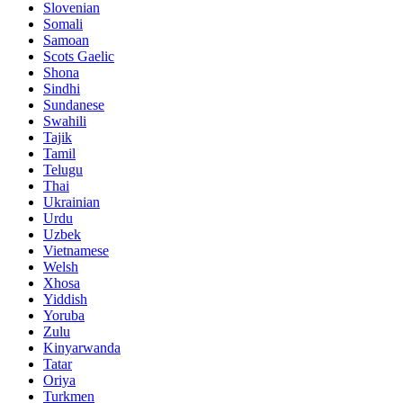
Slovenian
Somali
Samoan
Scots Gaelic
Shona
Sindhi
Sundanese
Swahili
Tajik
Tamil
Telugu
Thai
Ukrainian
Urdu
Uzbek
Vietnamese
Welsh
Xhosa
Yiddish
Yoruba
Zulu
Kinyarwanda
Tatar
Oriya
Turkmen