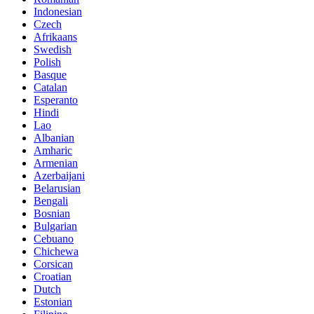
Indonesian
Czech
Afrikaans
Swedish
Polish
Basque
Catalan
Esperanto
Hindi
Lao
Albanian
Amharic
Armenian
Azerbaijani
Belarusian
Bengali
Bosnian
Bulgarian
Cebuano
Chichewa
Corsican
Croatian
Dutch
Estonian