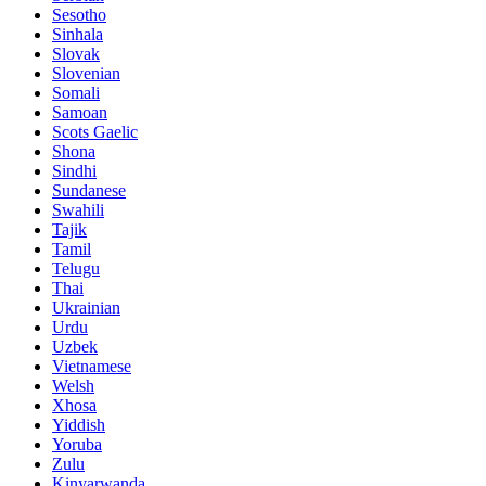
Sesotho
Sinhala
Slovak
Slovenian
Somali
Samoan
Scots Gaelic
Shona
Sindhi
Sundanese
Swahili
Tajik
Tamil
Telugu
Thai
Ukrainian
Urdu
Uzbek
Vietnamese
Welsh
Xhosa
Yiddish
Yoruba
Zulu
Kinyarwanda