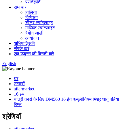
प्रतिकृति
समाचार
हालिया
विशेषता
डीलर स्पॉटलाइट
मालिक स्पॉटलाइट
रेयोन जाली
आयोजन
अभियांत्रिकी
संपर्क करें
एक उद्धरण की विनती करे
English
घर
उत्पादों
aftermarket
16 इंच
यात्री कारों के लिए DM560 16 इंच एल्यूमीनियम मिश्र धातु पहिया
रिम्स
श्रेणियाँ
aftermarket