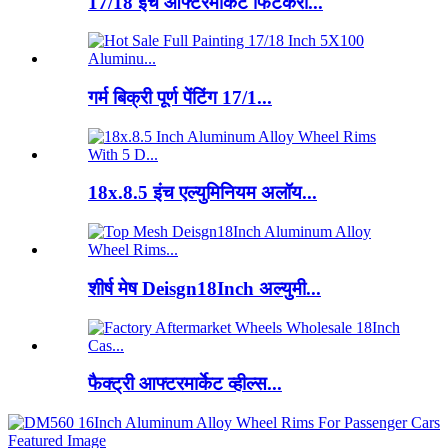
17/18 इंच आफ्टरमार्केट फिटकरी...
गर्म बिक्री पूर्ण पेंटिंग 17/1...
18x.8.5 इंच एल्युमिनियम अलॉय...
शीर्ष मेष Deisgn18Inch अल्युमी...
फैक्ट्री आफ्टरमार्केट व्हील्स...