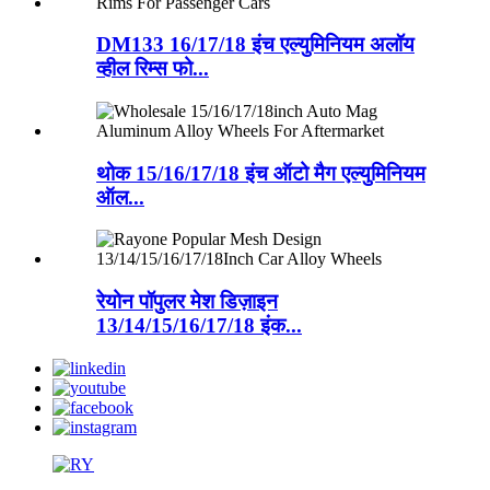
DM133 16/17/18 इंच एल्युमिनियम अलॉय
व्हील रिम्स फो...
थोक 15/16/17/18 इंच ऑटो मैग एल्युमिनियम
ऑल...
रेयोन पॉपुलर मेश डिज़ाइन
13/14/15/16/17/18 इंक...