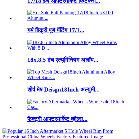
17/18 इंच आफ्टरमार्केट फिटकरी...
गर्म बिक्री पूर्ण पेंटिंग 17/1...
18x.8.5 इंच एल्युमिनियम अलॉय...
शीर्ष मेष Deisgn18Inch अल्युमी...
फैक्ट्री आफ्टरमार्केट व्हील्स...