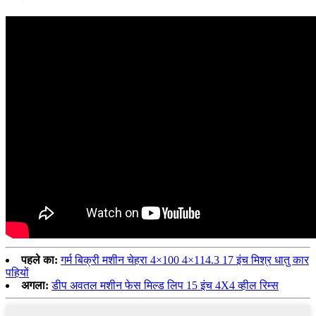
पहले का:
गर्म बिक्री मशीन चेहरा 4×100 4×114.3 17 इंच मिश्र धातु कार
पहियों
अगला:
डीप अवतल मशीन फेस मिल्ड लिप 15 इंच 4X4 व्हील रिम्स