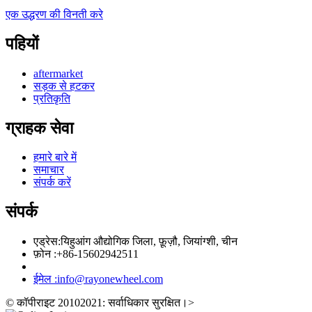
एक उद्धरण की विनती करे
पहियों
aftermarket
सड़क से हटकर
प्रतिकृति
ग्राहक सेवा
हमारे बारे में
समाचार
संपर्क करें
संपर्क
एड्रेस:
यिहुआंग औद्योगिक जिला, फ़ूज़ौ, जियांग्शी, चीन
फ़ोन :
+86-15602942511
ईमेल :
info@rayonewheel.com
© कॉपीराइट 20102021: सर्वाधिकार सुरक्षित।
>