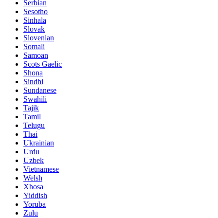
Serbian
Sesotho
Sinhala
Slovak
Slovenian
Somali
Samoan
Scots Gaelic
Shona
Sindhi
Sundanese
Swahili
Tajik
Tamil
Telugu
Thai
Ukrainian
Urdu
Uzbek
Vietnamese
Welsh
Xhosa
Yiddish
Yoruba
Zulu