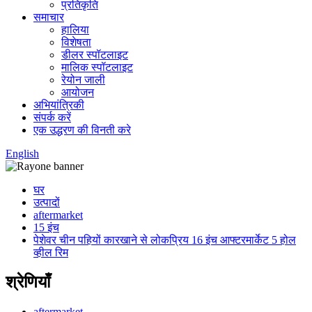
प्रतिकृति
समाचार
हालिया
विशेषता
डीलर स्पॉटलाइट
मालिक स्पॉटलाइट
रेयोन जाली
आयोजन
अभियांत्रिकी
संपर्क करें
एक उद्धरण की विनती करे
English
घर
उत्पादों
aftermarket
15 इंच
पेशेवर चीन पहियों कारखाने से लोकप्रिय 16 इंच आफ्टरमार्केट 5 होल
व्हील रिम
श्रेणियाँ
aftermarket